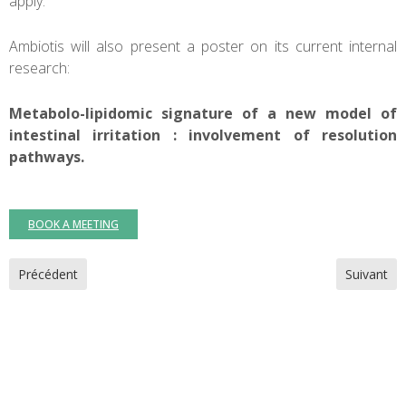
apply.
Ambiotis will also present a poster on its current internal
research:
Metabolo-lipidomic signature of a new model of
intestinal irritation : involvement of resolution
pathways.
BOOK A MEETING
Article précédent : Implementation of a new LC-MS/MS system (QT
Article su
Précédent
Suivant