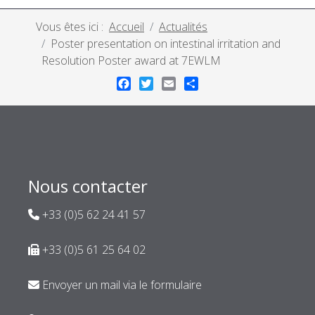
Vous êtes ici :
Accueil
Actualités
Poster presentation on intestinal irritation and
Resolution Poster award at 7EWLM
Facebook
Twitter
Email
Share
Nous contacter
+33 (0)5 62 24 41 57
+33 (0)5 61 25 64 02
Envoyer un mail via le formulaire